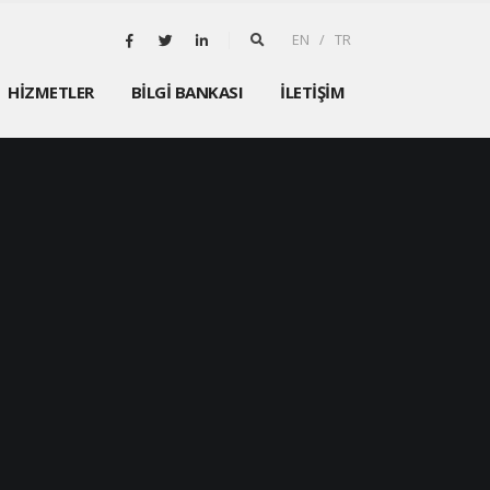
EN / TR
HİZMETLER
BİLGİ BANKASI
İLETİŞİM