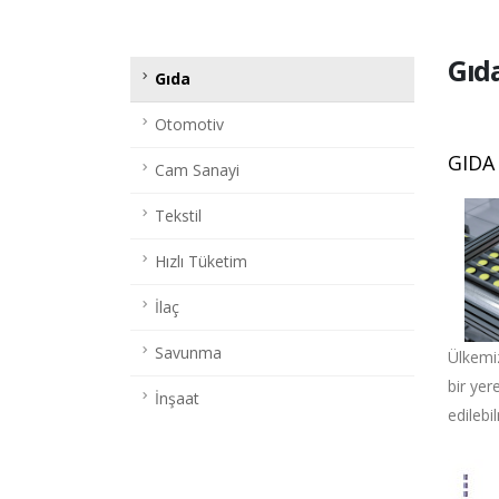
Gıd
Gıda
Otomotiv
GIDA
Cam Sanayi
Tekstil
Hızlı Tüketim
İlaç
Savunma
Ülkemiz
bir yer
İnşaat
edilebi