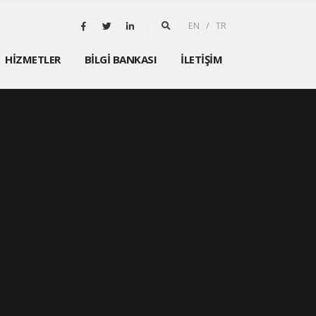
EN / TR
HİZMETLER
BİLGİ BANKASI
İLETİŞİM